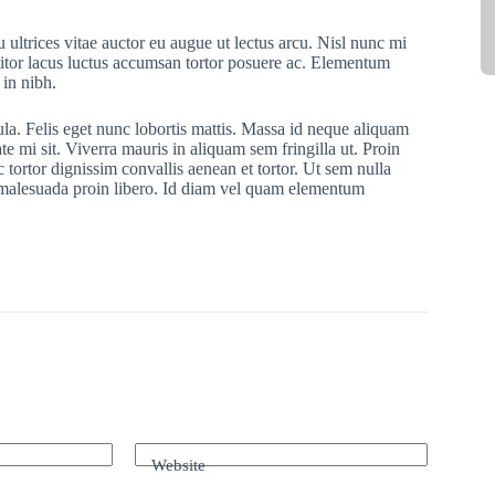
 ultrices vitae auctor eu augue ut lectus arcu. Nisl nunc mi
ttitor lacus luctus accumsan tortor posuere ac. Elementum
 in nibh.
ula. Felis eget nunc lobortis mattis. Massa id neque aliquam
te mi sit. Viverra mauris in aliquam sem fringilla ut. Proin
 tortor dignissim convallis aenean et tortor. Ut sem nulla
r malesuada proin libero. Id diam vel quam elementum
Website