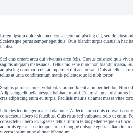
Lorem ipsum dolor sit amet, consectetur adipiscing elit, sed do eiusmod
Scelerisque purus semper eget duis. Quis blandit turpis cursus in hac ha
facilisi.
Sed cras ornare arcu dui vivamus arcu felis. Cursus euismod quis viver
sagittis aliquam malesuada. Tellus molestie nunc non blandit massa. Sus
adipiscing commodo elit at imperdiet dui accumsan. Duis at tellus at u
tellus at urna condimentum mattis pellentesque id nibh tortor.
Sagittis purus sit amet volutpat. Commodo elit at imperdiet dui. Non odi
Adipiscing elit pellentesque habitant morbi. Etiam sit amet nisl purus in
cras adipiscing enim eu turpis. Facilisis mauris sit amet massa vitae to
Ultricies leo integer malesuada nunc. At lectus urna duis convallis conv
consectetur libero id faucibus. Quis risus sed vulputate odio ut enim. 
consectetur libero id. Egestas tellus rutrum tellus pellentesque eu tinci
ac turpis egestas sed tempus urna. Congue quisque egestas diam in arcu c
viverra ipsum nunc aliquet bibendum.