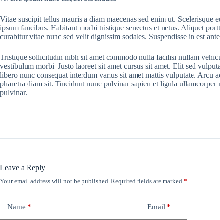
Vitae suscipit tellus mauris a diam maecenas sed enim ut. Scelerisque eu
ipsum faucibus. Habitant morbi tristique senectus et netus. Aliquet por
curabitur vitae nunc sed velit dignissim sodales. Suspendisse in est ante
Tristique sollicitudin nibh sit amet commodo nulla facilisi nullam vehic
vestibulum morbi. Justo laoreet sit amet cursus sit amet. Elit sed vulputa
libero nunc consequat interdum varius sit amet mattis vulputate. Arcu ac
pharetra diam sit. Tincidunt nunc pulvinar sapien et ligula ullamcorpe
pulvinar.
Leave a Reply
Your email address will not be published.
Required fields are marked
*
Name
*
Email
*