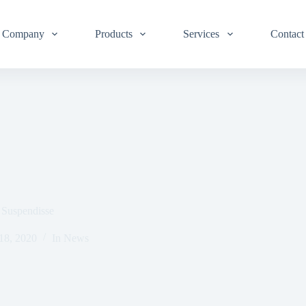
Company
Products
Services
Contact
 Suspendisse
18, 2020
In
News