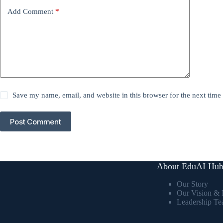
Add Comment
*
Save my name, email, and website in this browser for the next tim
Post Comment
About EduAI Hu
Our Story
Our Vision & 
Leadership T