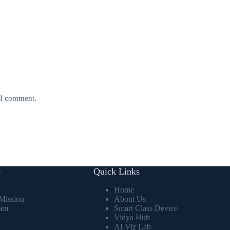
e I comment.
b
Quick Links
Home
Mission
About Us
eam
Smart Class Device
Vidya Hub
AI Viz Lab