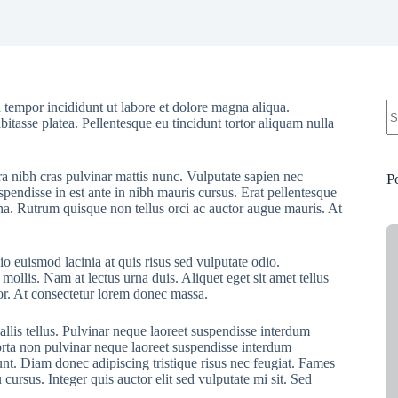
N
 tempor incididunt ut labore et dolore magna aliqua.
re
bitasse platea. Pellentesque eu tincidunt tortor aliquam nulla
ra nibh cras pulvinar mattis nunc. Vulputate sapien nec
P
pendisse in est ante in nibh mauris cursus. Erat pellentesque
rna. Rutrum quisque non tellus orci ac auctor augue mauris. At
o euismod lacinia at quis risus sed vulputate odio.
 mollis. Nam at lectus urna duis. Aliquet eget sit amet tellus
rtor. At consectetur lorem donec massa.
allis tellus. Pulvinar neque laoreet suspendisse interdum
Porta non pulvinar neque laoreet suspendisse interdum
dunt. Diam donec adipiscing tristique risus nec feugiat. Fames
ursus. Integer quis auctor elit sed vulputate mi sit. Sed