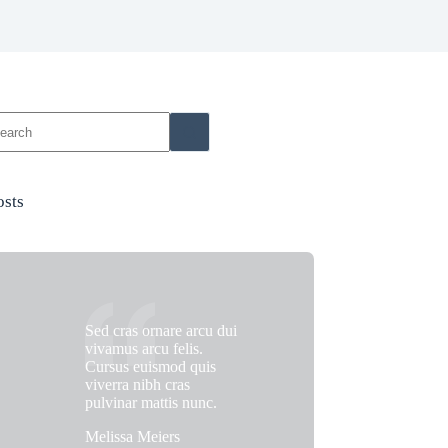
o
sults
osts
Sed cras ornare arcu dui
vivamus arcu felis.
Cursus euismod quis
viverra nibh cras
pulvinar mattis nunc.
Melissa Meiers